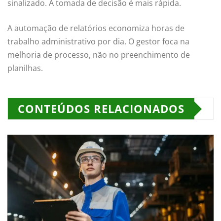
sinalizado. A tomada de decisão é mais rápida.
A automação de relatórios economiza horas de
trabalho administrativo por dia. O gestor foca na
melhoria de processo, não no preenchimento de
planilhas.
CONTEÚDOS RELACIONADOS