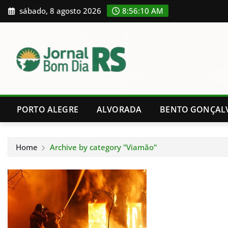
Skip
sábado, 8 agosto 2026
8:56:11 AM
to
content
PORTO ALEGRE
ALVORADA
BENTO GONÇAL
Home
Archive by category "Viamão"