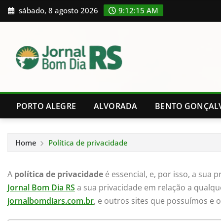
Skip
sábado, 8 agosto 2026
9:12:16 AM
to
content
PORTO ALEGRE
ALVORADA
BENTO GONÇAL
Home
Política de privacidade
A
política de privacidade
é essencial, e, por isso, a sua 
Jornal Bom Dia RS
a sua privacidade em relação a qualqu
jornalbomdiars.com.br
, e outros sites que possuímos e