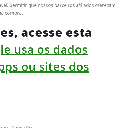
el, permitir que nossos parceiros afiliados ofereçam
ma compra.
es, acesse esta
le usa os dados
pps ou sites dos
o
onte: Canva Pro.