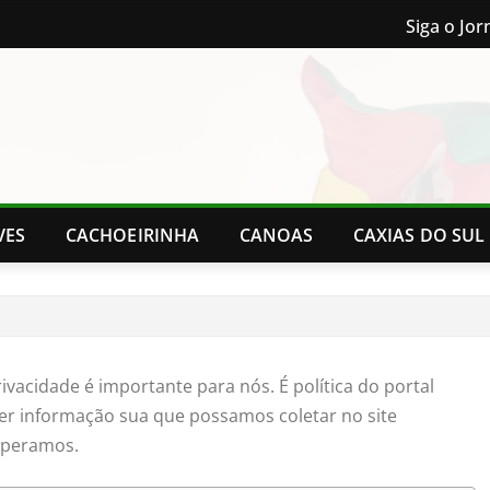
Siga o Jor
VES
CACHOEIRINHA
CANOAS
CAXIAS DO SUL
privacidade é importante para nós. É política do portal
er informação sua que possamos coletar no site
 operamos.