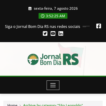
Skip
sexta-feira, 7 agosto 2026
to
content
3:52:26 AM
Siga o Jornal Bom Dia RS nas redes sociais
Home
Archive by category "São Leopoldo"