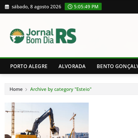
Skip
sábado, 8 agosto 2026
5:05:49 PM
to
content
PORTO ALEGRE
ALVORADA
BENTO GONÇAL
Home
Archive by category "Esteio"