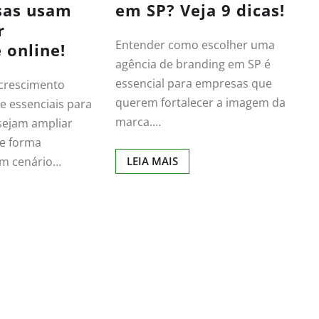
sas usam
em SP? Veja 9 dicas!
r
Entender como escolher uma
e online!
agência de branding em SP é
essencial para empresas que
 crescimento
querem fortalecer a imagem da
se essenciais para
marca.…
sejam ampliar
de forma
um cenário…
LEIA MAIS