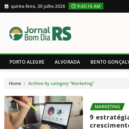
Skip
quinta-feira, 30 julho 2026
9:45:17 AM
to
content
PORTO ALEGRE
ALVORADA
BENTO GONÇAL
Home
Archive by category "Marketing"
MARKETING
9 estratégi
crescimento