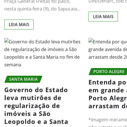
DIN/Denarc, sob
Praça General Freitas foi palco,
nesta quinta-feira (9), do Sapucaia…
LEIA MAIS
LEIA MAIS
PORTO ALEGRE
SANTA MARIA
Entenda po
Governo do Estado
em grande 
leva mutirões de
Porto Alegr
regularização de
arrastam d
imóveis a São
*Imagem merament
Leopoldo e a Santa