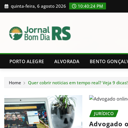
Skip
quinta-feira, 6 agosto 2026
10:40:25 PM
to
content
PORTO ALEGRE
ALVORADA
BENTO GONÇAL
Home
Quer cobrir notícias em tempo real? Veja 9 dicas!
JURÍDICO
Advogado o