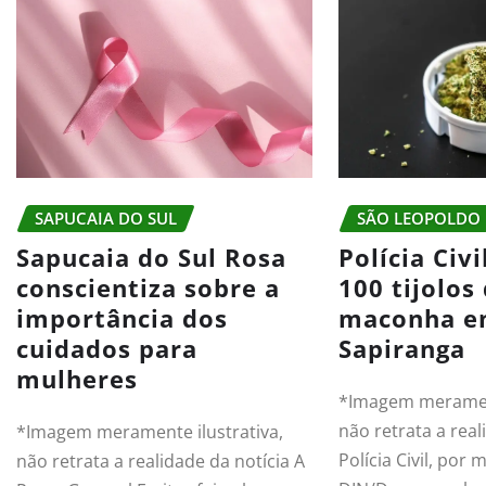
SAPUCAIA DO SUL
SÃO LEOPOLDO
Sapucaia do Sul Rosa
Polícia Civ
conscientiza sobre a
100 tijolos
importância dos
maconha 
cuidados para
Sapiranga
mulheres
*Imagem merament
não retrata a real
*Imagem meramente ilustrativa,
Polícia Civil, por 
não retrata a realidade da notícia A