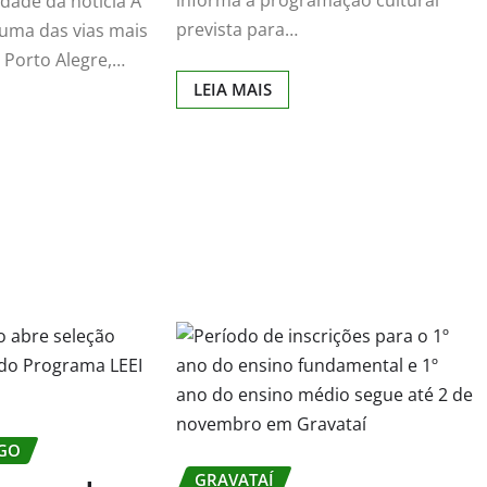
informa a programação cultural
idade da notícia A
prevista para…
 uma das vias mais
Porto Alegre,…
LEIA MAIS
GO
GRAVATAÍ