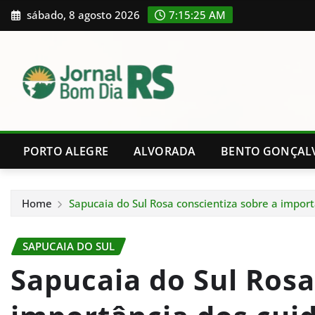
Skip
sábado, 8 agosto 2026
7:15:26 AM
to
content
PORTO ALEGRE
ALVORADA
BENTO GONÇAL
Home
Sapucaia do Sul Rosa conscientiza sobre a impor
SAPUCAIA DO SUL
Sapucaia do Sul Rosa