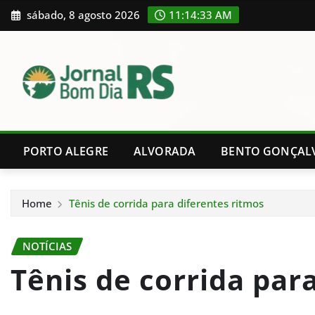
Skip
sábado, 8 agosto 2026
11:14:34 AM
to
content
PORTO ALEGRE
ALVORADA
BENTO GONÇAL
Home
Tênis de corrida para diferentes ritmos
NOTÍCIAS
Tênis de corrida par