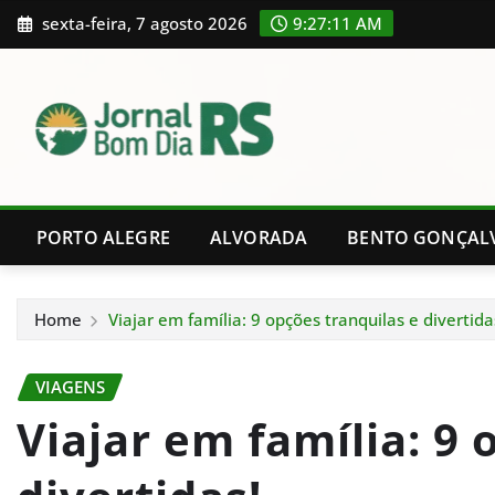
Skip
sexta-feira, 7 agosto 2026
9:27:12 AM
to
content
PORTO ALEGRE
ALVORADA
BENTO GONÇAL
Home
Viajar em família: 9 opções tranquilas e divertida
VIAGENS
Viajar em família: 9 