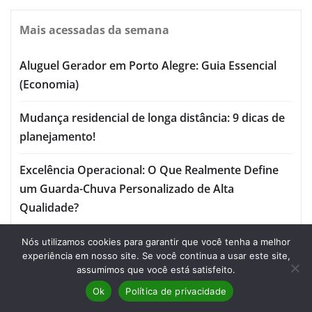
Mais acessadas da semana
Aluguel Gerador em Porto Alegre: Guia Essencial
(Economia)
Mudança residencial de longa distância: 9 dicas de
planejamento!
Excelência Operacional: O Que Realmente Define
um Guarda-Chuva Personalizado de Alta
Qualidade?
Melhores Criadores de Exotic e Micro: Guia
Nós utilizamos cookies para garantir que você tenha a melhor
experiência em nosso site. Se você continua a usar este site,
Essencial 2026 (Saúde Garantida)
assumimos que você está satisfeito.
Ok
Política de privacidade
Soluções tecnológicas para indústrias: Inovação
2026 (ROI)