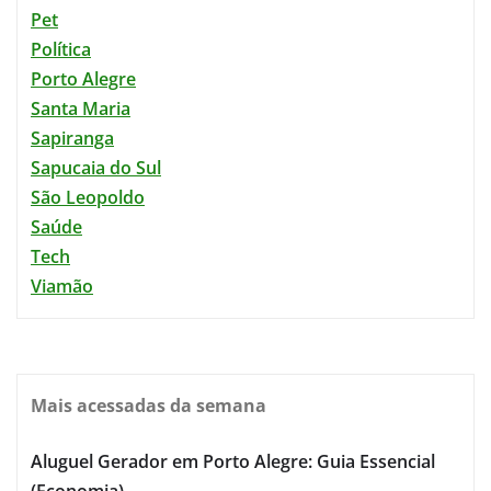
Pet
Política
Porto Alegre
Santa Maria
Sapiranga
Sapucaia do Sul
São Leopoldo
Saúde
Tech
Viamão
Mais acessadas da semana
Aluguel Gerador em Porto Alegre: Guia Essencial
(Economia)