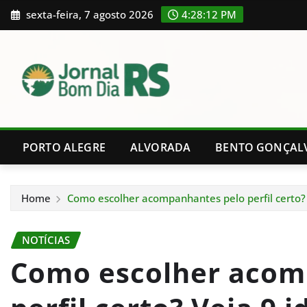
Skip
sexta-feira, 7 agosto 2026
4:28:13 PM
to
content
PORTO ALEGRE
ALVORADA
BENTO GONÇAL
Home
Como escolher acompanhantes pelo perfil certo? 
NOTÍCIAS
Como escolher acom