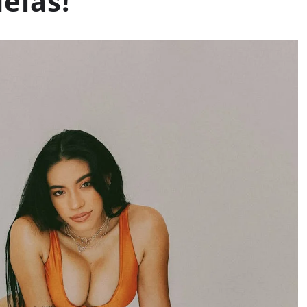
deias!