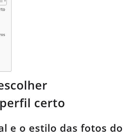
rto
ros
 escolher
erfil certo
l e o estilo das fotos do