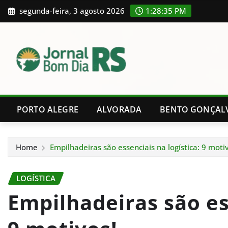
Skip
segunda-feira, 3 agosto 2026
1:28:35 PM
to
content
PORTO ALEGRE
ALVORADA
BENTO GONÇAL
Home
Empilhadeiras são essenciais na logística: 9 moti
LOGÍSTICA
Empilhadeiras são ess